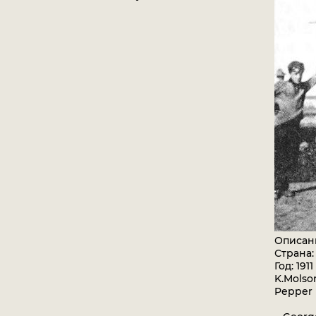
Описан
Страна:
Год: 1911
K.Molson
Pepper 