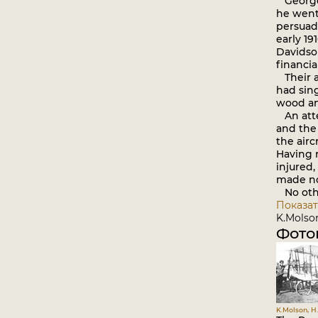
George 
he went
persuad
early 19
Davidson
financial
Their ai
had sing
wood an
An atte
and the 
the airc
Having n
injured,
made no 
No other
Показат
K.Molson
Фото
K.Molson, H.