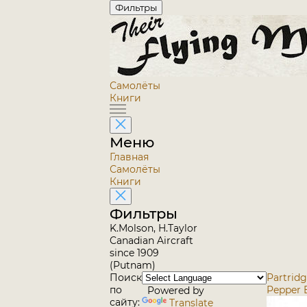
Фильтры
Самолёты
Книги
Меню
Главная
Самолёты
Книги
Фильтры
K.Molson, H.Taylor
Canadian Aircraft
since 1909
(Putnam)
Поиск
Partridg
по
Pepper 
Powered by
сайту:
Translate