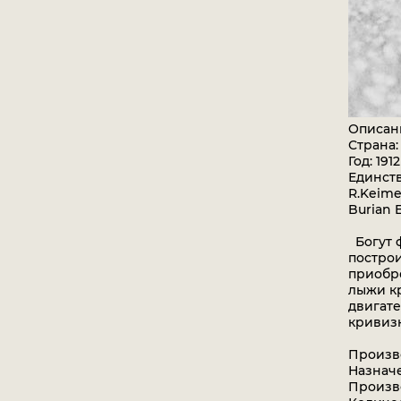
Описан
Страна:
Год: 1912
Единст
R.Keime
Burian 
Богут ф
построи
приобре
лыжи кр
двигате
кривиз
Произво
Назнач
Произво