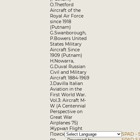
O.Thetford
Aircraft of the
Royal Air Force
since 1918
(Putnam)
G.Swanborough,
P.Bowers United
States Military
Aircraft Since
1909 (Putnam)
H.Nowarra,
G.Duval Russian
Civil and Military
Aircraft 1884-1969
J.Davilla Italian
Aviation in the
First World War.
Vol.3: Aircraft M-
W (A Centennial
Perspective on
Great War
Airplanes 75)
Журнал Flight
Поиск
SPAD - 
по
SPAD S.V