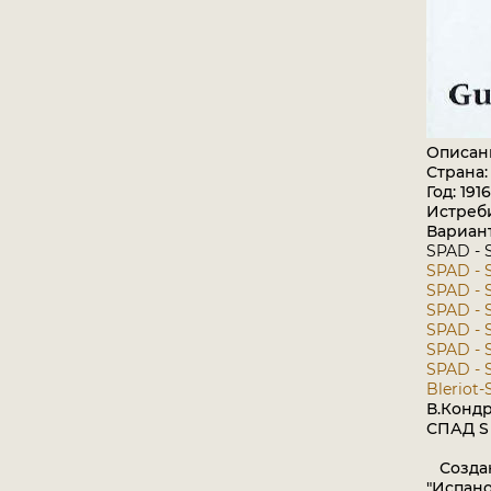
Описан
Страна
Год: 1916
Истреб
Вариан
SPAD - S
SPAD - S
SPAD - S
SPAD - S
SPAD - S
SPAD - S
SPAD - S
Bleriot-
В.Конд
СПАД S V
Создани
"Испано