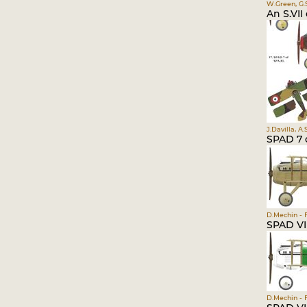
W.Green, G.
An S.VII
J.Davilla, A
SPAD 7 o
D.Mechin - F
SPAD VI
D.Mechin - F