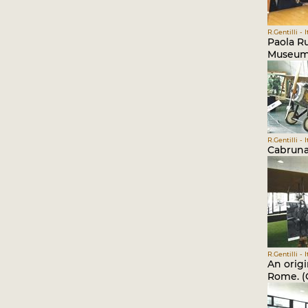
R.Gentilli - 
Paola Ru
Museum
R.Gentilli - 
Cabruna'
R.Gentilli - 
An origi
Rome. (