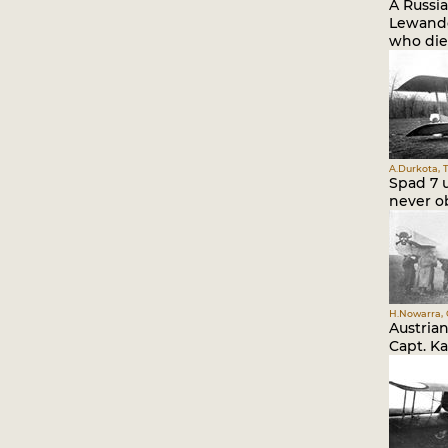
A Russia
Lewandow
who died
A.Durkota, T
Spad 7 
never ob
H.Nowarra, G
Austrian
Capt. Ka