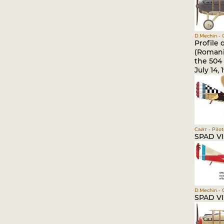
D.Mechin - O
Profile
(Romania
the 504 
July 14,
Сайт - Pil
SPAD VII
D.Mechin - O
SPAD VII