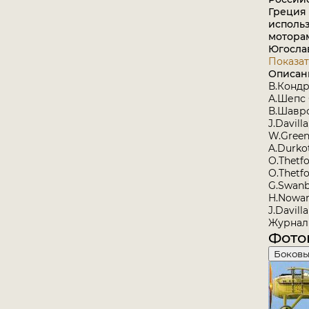
Греция 
исполь
моторам
Югосла
Показат
Описан
В.Конд
А.Шепс
В.Шавро
J.Davill
W.Green
A.Durkot
O.Thetfo
O.Thetfo
G.Swanbo
H.Nowarr
J.Davill
Журнал 
Фото
Боковы