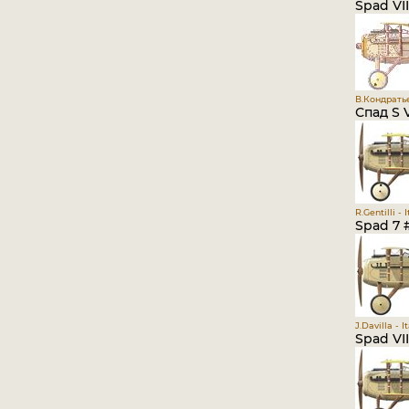
Spad VII
В.Кондрать
Спад S 
R.Gentilli - 
Spad 7 #
J.Davilla - 
Spad VII