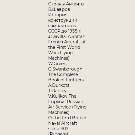
Страны Антанты
В.Шавров
История
конструкций
самолетов в
СССР до 1938 г.
J.Davilla, A.Soltan
French Aircraft of
the First World
War (Flying
Machines)
W.Green,
G.Swanborough
The Complete
Book of Fighters
A.Durkota,
T.Darcey,
V.Kulikov The
Imperial Russian
Air Service (Flying
Machines)
O.Thetford British
Naval Aircraft
since 1912
(Putnam)