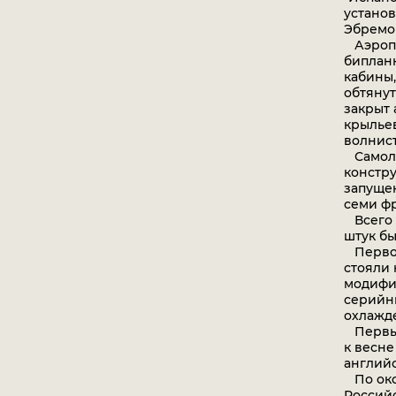
установ
Эбремо
Аэропла
бипланн
кабины
обтянут
закрыт
крыльев
волнист
Самоле
констру
запуще
семи фр
Всего в
штук бы
Первон
стояли 
модифик
серийн
охлажде
Первые 
к весне
английс
По окон
Российс