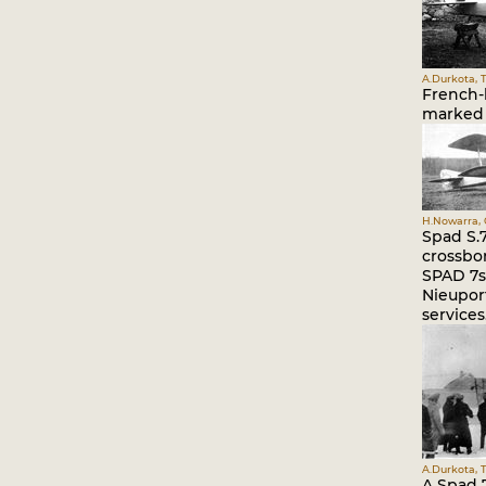
A.Durkota, T
French-b
marked 
H.Nowarra, G
Spad S.7
crossbo
SPAD 7s 
Nieuport
services
A.Durkota, T
A Spad 7