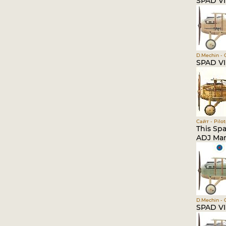
SPAD VII
D.Mechin - O
SPAD VI
Сайт - Pil
This Spa
ADJ Mar
D.Mechin - O
SPAD VII