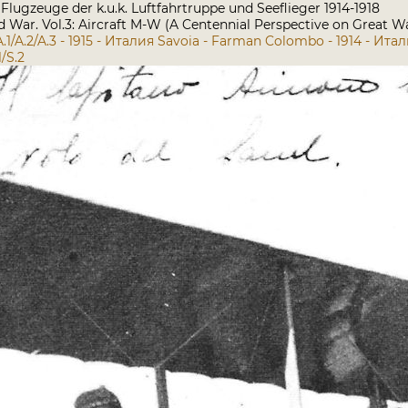
Flugzeuge der k.u.k. Luftfahrtruppe und Seeflieger 1914-1918
rld War. Vol.3: Aircraft M-W (A Centennial Perspective on Great W
.1/A.2/A.3 - 1915 - Италия
Savoia - Farman Colombo - 1914 - Ита
/S.2