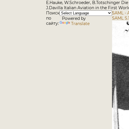
E.Hauke, W.Schroeder, B.Totschinger Die 
J.Davilla Italian Aviation in the First Wo
Поиск
SAML - A
по
SAML S.1
Powered by
сайту:
Translate