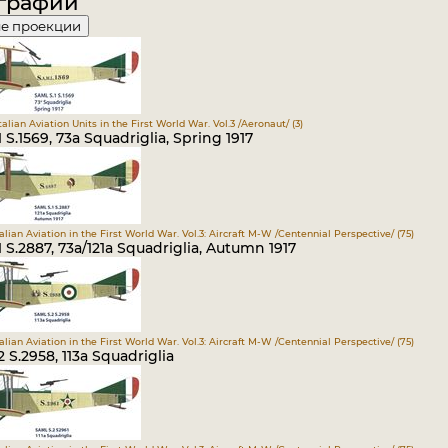
графии
е проекции
Italian Aviation Units in the First World War. Vol.3 /Aeronaut/ (3)
 S.1569, 73a Squadriglia, Spring 1917
Italian Aviation in the First World War. Vol.3: Aircraft M-W /Centennial Perspective/ (75)
 S.2887, 73a/121a Squadriglia, Autumn 1917
Italian Aviation in the First World War. Vol.3: Aircraft M-W /Centennial Perspective/ (75)
 S.2958, 113a Squadriglia