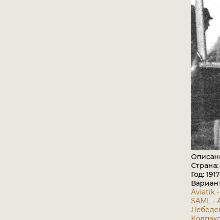
Описан
Страна:
Год: 1917
Вариан
Aviatik -
SAML - A
Лебедев 
Колпако