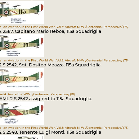
Italian Aviation in the First World War. Vol.3: Aircraft M-W /Centennial Perspective/ (75)
 2567, Capitano Mario Reboa, 115a Squadriglia
Italian Aviation in the First World War. Vol.3: Aircraft M-W /Centennial Perspective/ (75)
 S.2542, Sgt. Dositeo Meazza, 115a Squadriglia.
viatik Aircraft of WWI /Centennial Perspective/ (10)
SAML 2 S.2542 assigned to 115a Squadriglia.
Italian Aviation in the First World War. Vol.3: Aircraft M-W /Centennial Perspective/ (75)
 S.2548, Tenente Luigi Monti, 115a Squadriglia