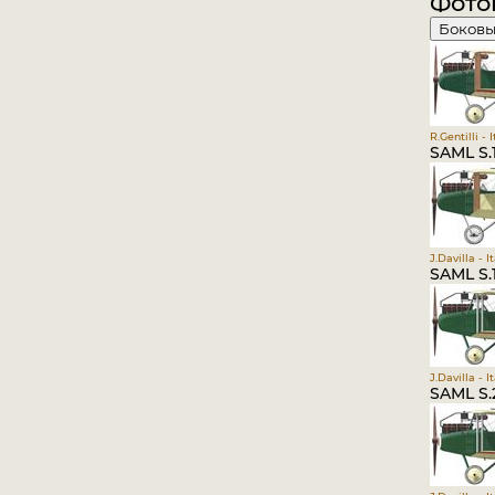
Фото
Боковы
R.Gentilli - 
SAML S.1
J.Davilla - 
SAML S.1
J.Davilla - 
SAML S.2