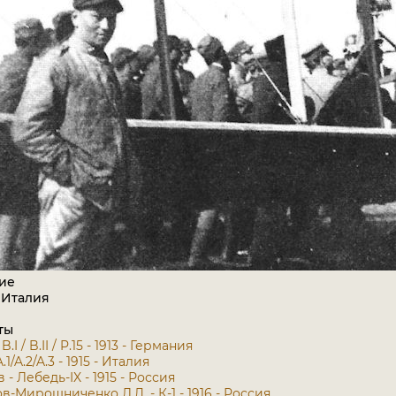
ие
 Италия
ты
 B.I / B.II / P.15 - 1913 - Германия
.1/A.2/A.3 - 1915 - Италия
- Лебедь-IX - 1915 - Россия
в-Мирошниченко Л.Д. - К-1 - 1916 - Россия