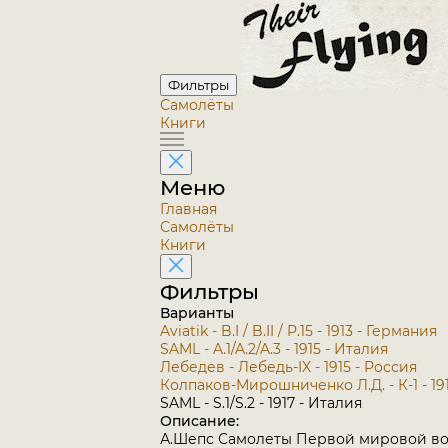
Фильтры
Самолёты
Книги
Меню
Главная
Самолёты
Книги
Фильтры
Варианты
Aviatik - B.I / B.II / P.15 - 1913 - Германия
SAML - A.1/A.2/A.3 - 1915 - Италия
Лебедев - Лебедь-IX - 1915 - Россия
Колпаков-Мирошниченко Л.Д. - К-1 - 19
SAML - S.1/S.2 - 1917 - Италия
Описание:
А.Шепс Самолеты Первой мировой во