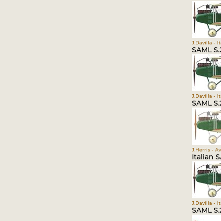
J.Davilla - 
SAML S.2
J.Davilla - 
SAML S.2
J.Herris - A
Italian 
J.Davilla - 
SAML S.2