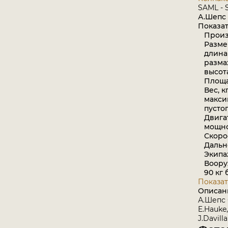
SAML - S
А.Шепс
Показате
Произво
Размер
длина 
размах
высота
Площад
Вес, кг
максим
пустого
Двигате
мощност
Скорост
Дальнос
Экипаж,
Вооруж
90 кг 
Показат
Описан
А.Шепс
E.Hauke,
J.Davill