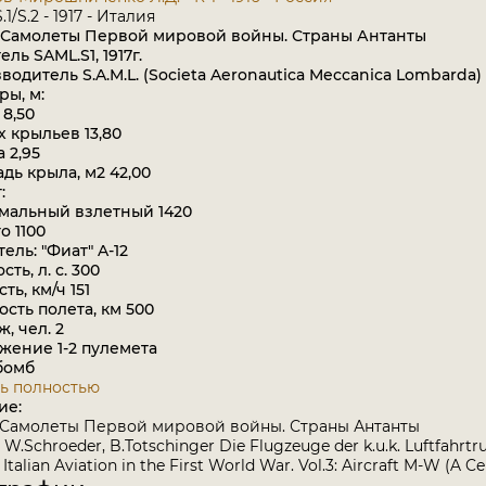
.1/S.2 - 1917 - Италия
 Самолеты Первой мировой войны. Страны Антанты
ль SAML.S1, 1917г.
дитель S.A.M.L. (Societa Aeronautica Meccanica Lombarda)
ы, м:
8,50
 крыльев 13,80
 2,95
ь крыла, м2 42,00
:
альный взлетный 1420
 1100
ль: "Фиат" A-12
ь, л. с. 300
ь, км/ч 151
ть полета, км 500
 чел. 2
ение 1-2 пулемета
бомб
ь полностью
ие:
 Самолеты Первой мировой войны. Страны Антанты
 W.Schroeder, B.Totschinger Die Flugzeuge der k.u.k. Luftfahrtr
a Italian Aviation in the First World War. Vol.3: Aircraft M-W (A 