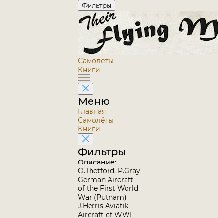
Фильтры
Самолёты
Книги
Меню
Главная
Самолёты
Книги
Фильтры
Описание:
O.Thetford, P.Gray
German Aircraft
of the First World
War (Putnam)
J.Herris Aviatik
Aircraft of WWI