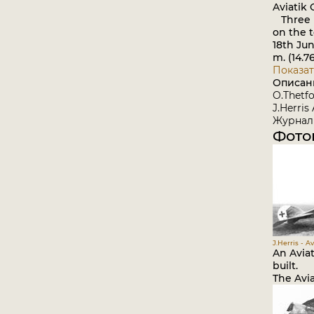
Aviatik 
Three pr
on the t
18th Jun
m. (14.
Показат
Описан
O.Thetfo
J.Herris
Журнал 
Фото
J.Herris - A
An Aviat
built.
The Avia