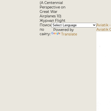
(A Centennial
Perspective on
Great War
Airplanes 10)
Журнал Flight
Поиск
Aviatik -
по
Aviatik C
Powered by
сайту:
Translate