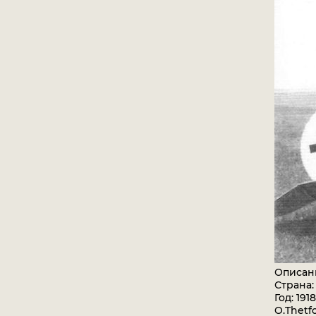
Описан
Страна:
Год: 1918
O.Thetf