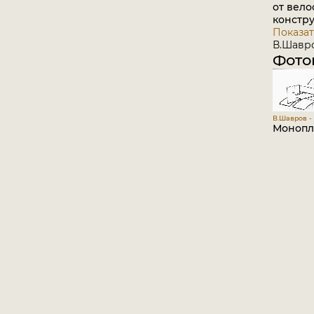
от вело
констр
Показат
В.Шавро
Фото
В.Шавров -
Монопла