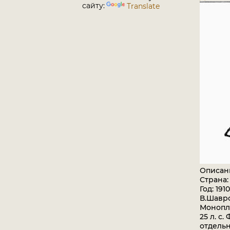
сайту:
Translate
Описан
Страна:
Год: 1910
В.Шавро
Монопла
25 л. с
отдельн