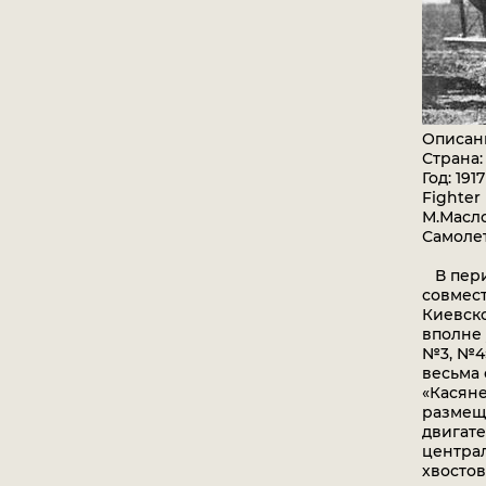
Описан
Страна:
Год: 1917
Fighter
М.Масл
Самоле
В перио
совмест
Киевско
вполне 
№3, №4»
весьма
«Касяне
размещ
двигате
центра
хвостов