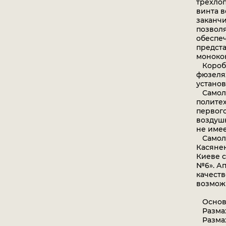
трехло
винта 
заканч
позволя
обеспе
предст
моноко
Коробк
фюзеля
установ
Самоле
политех
первого
воздуш
не имее
Самоле
Касянен
Киеве 
№6». Ап
качеств
возмож
Основн
Размах 
Размах 