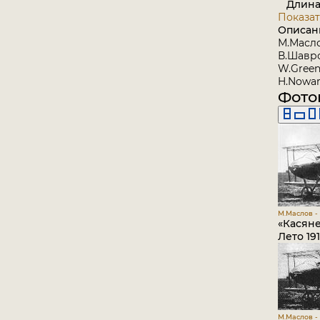
Длина в
Показат
Описан
М.Масл
В.Шавро
W.Green
H.Nowarr
Фото
М.Маслов -
«Касян
Лето 191
М.Маслов - 