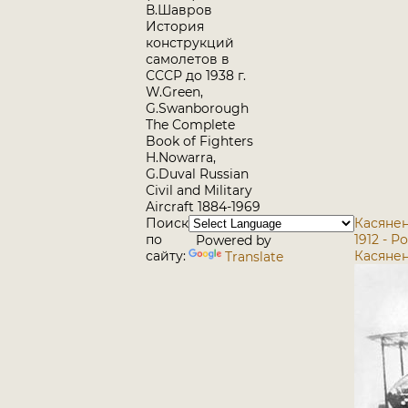
В.Шавров
История
конструкций
самолетов в
СССР до 1938 г.
W.Green,
G.Swanborough
The Complete
Book of Fighters
H.Nowarra,
G.Duval Russian
Civil and Military
Aircraft 1884-1969
Поиск
Касянен
по
1912 - Р
Powered by
сайту:
Касянен
Translate