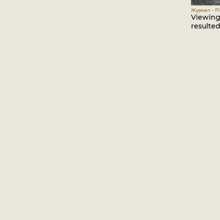
Журнал - Fli
Viewing 
resulted