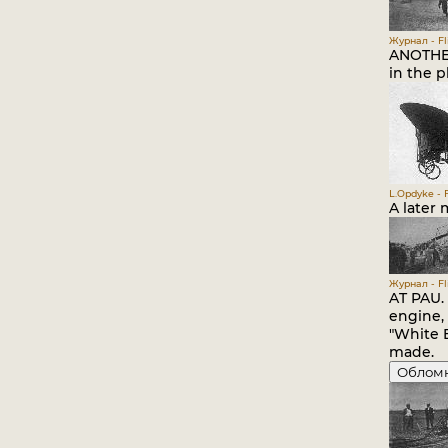
Журнал - Fli
ANOTHER
in the 
L.Opdyke - 
A later 
Журнал - Fli
AT PAU. 
engine,
"White E
made.
Облом