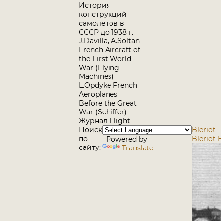
История
конструкций
самолетов в
СССР до 1938 г.
J.Davilla, A.Soltan
French Aircraft of
the First World
War (Flying
Machines)
L.Opdyke French
Aeroplanes
Before the Great
War (Schiffer)
Журнал Flight
Поиск
Bleriot 
по
Bleriot B
Powered by
сайту:
Translate