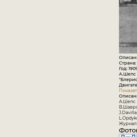
Описан
Страна
Год: 190
А.Шепс
"Блерио
Двигате
Показат
Описан
А.Шепс
В.Шавро
J.Davill
L.Opdyke
Журнал 
Фото