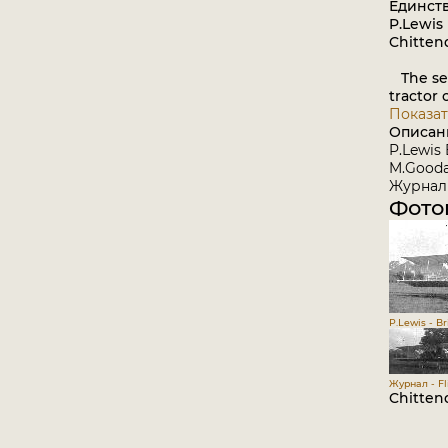
Единст
P.Lewis 
Chitten
The sec
tractor 
Показат
Описан
P.Lewis 
M.Goodal
Журнал 
Фото
P.Lewis - Br
Журнал - Fli
Chitten