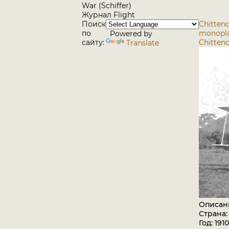
War (Schiffer)
Журнал Flight
Поиск
Chittend
по
monopla
Powered by
сайту:
Chittend
Translate
Описан
Страна
Год: 1910