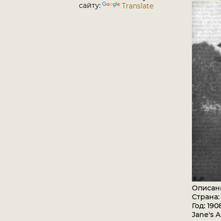
сайту:
Translate
Описан
Страна
Год: 190
Jane's A