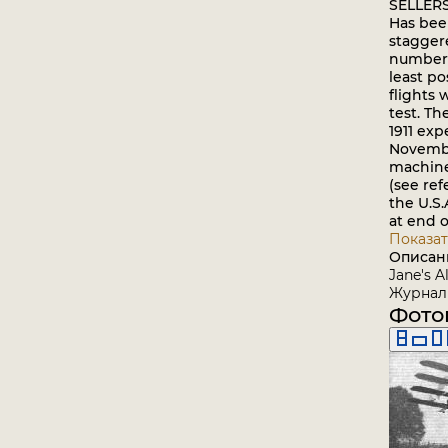
SELLERS.
Has bee
stagger
number o
least p
flights 
test. Th
1911 exp
November
machine 
(see ref
the U.S.
at end o
Показат
Описан
Jane's A
Журнал 
Фото