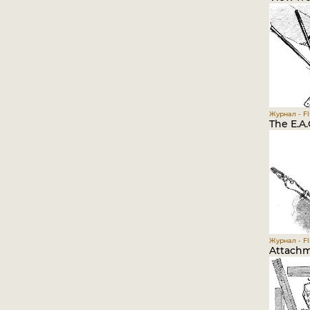
Журнал - Fli
The E.A.C
Журнал - Fli
Attachme