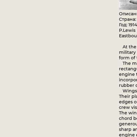
Описан
Страна
Год: 1914
P.Lewis 
Eastbou
At the O
military
form of 
The mac
rectang
engine t
incorpo
rubber 
Wings o
Their pl
edges ou
crew vis
The win
chord b
generous
sharp an
engine e