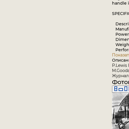
handle i
SPECIF
Descript
Manufac
Power P
Dimensio
Weights
Perform
Показат
Описан
P.Lewis 
M.Goodal
Журнал 
Фото