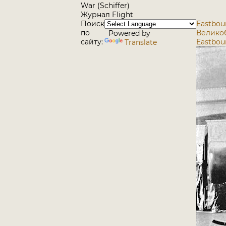
War (Schiffer)
Журнал Flight
Поиск
Eastbou
по
Велико
Powered by
сайту:
Eastbour
Translate