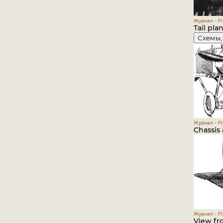
Журнал - Fli
Tail pla
Схемы,
Журнал - Fli
Chassis 
Журнал - Fli
View fro