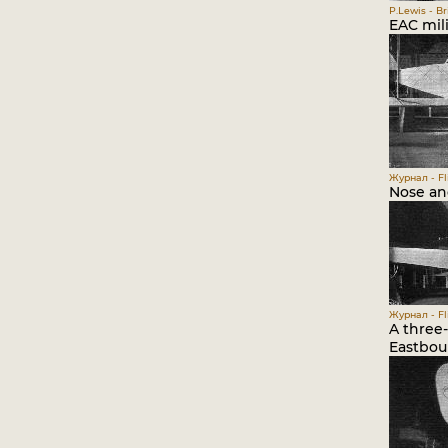
P.Lewis - Br
EAC mili
Журнал - Fli
Nose and
Журнал - Fli
A three-
Eastbour