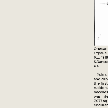
Описан
Страна
Год: 1918
S.Ransom
P.6
Pulex. 
and driv
the firs
rudders
nacelles
was inte
7,077 sq
enduranc