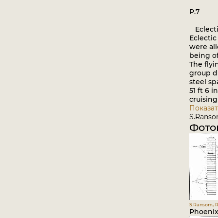
P.7
Eclectic
Eclectic
were al
being of
The fly
group d
steel sp
51 ft 6 
cruisin
Показат
S.Ransom
Фото
S.Ransom, R.
Phoenix