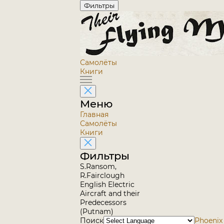
Фильтры
Самолёты
Книги
Меню
Главная
Самолёты
Книги
Фильтры
S.Ransom,
R.Fairclough
English Electric
Aircraft and their
Predecessors
(Putnam)
Поиск
Phoenix 