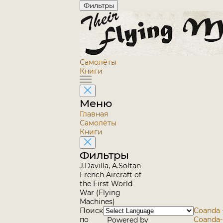
Фильтры
Самолёты
Книги
Меню
Главная
Самолёты
Книги
Фильтры
J.Davilla, A.Soltan
French Aircraft of
the First World
War (Flying
Machines)
Поиск
Coanda -
по
Coanda-D
Powered by