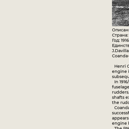
Описан
Страна
Год: 1916
Единст
J.Davill
Coanda-
Henri C
engine i
subseque
In 1916/
fuselag
rudders
shafts 
the rudd
Coanda'
successf
appears
engine b
The RNA