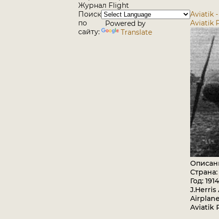
Журнал Flight
Поиск
Aviatik -
по
Aviatik 
Powered by
сайту:
Translate
Описан
Страна:
Год: 1914
J.Herris
Airplane
Aviatik