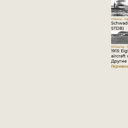
J.Herris - G
Schwade 
STDB)
M.Dusing - 
1913: Ei
aircraft
Другие
Германи