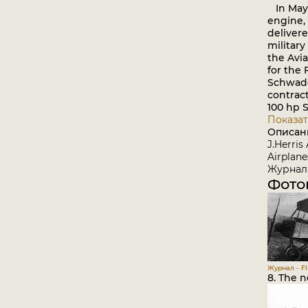
In May 
engine, 
delivere
militar
the Avia
for the 
Schwade
contract
100 hp 
Показат
Описан
J.Herris
Airplane
Журнал 
Фото
Журнал - Fli
8. The n