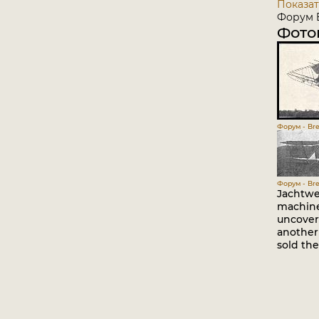
Показат
Форум B
Фото
Форум - Bre
Форум - Bre
Jachtwe
machine
uncover
another
sold th