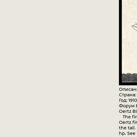
Описан
Страна:
Год: 1910
Форум B
Oertz Bi
The fir
Oertz f
the tail
hp. See t