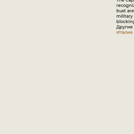
The Capr
recogniz
bust ar
military
blocking
Другие
Италия 