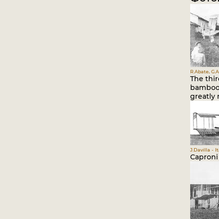
R.Abate, G.A
The thir
bamboo 
greatly
J.Davilla - 
Caproni