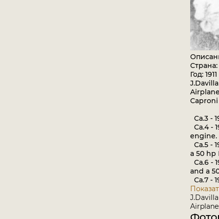
Описан
Страна:
Год: 1911
J.Davill
Airplane
Caproni
Ca.3 - 1
Ca.4 - 1
engine.
Ca.5 - 1
a 50 hp
Ca.6 - 1
and a 5
Ca.7 - 1
Показат
J.Davill
Airplane
Фото