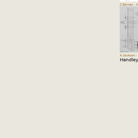
C.Barnes - 
A.Jackson - 
Handley