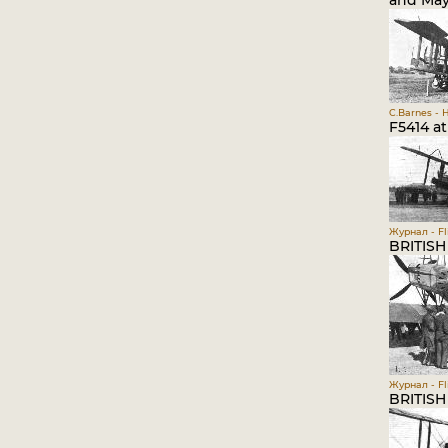
and Mayo
C.Barnes - 
F5414 at
Журнал - Fli
BRITISH
Журнал - Fli
BRITISH 