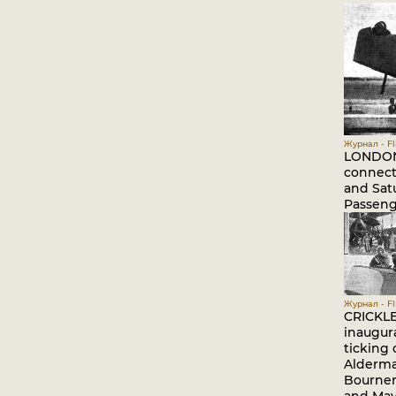
Журнал - Fli
LONDON-
connect
and Sat
Passeng
Журнал - Fli
CRICKLE
inaugura
ticking 
Alderma
Bournemo