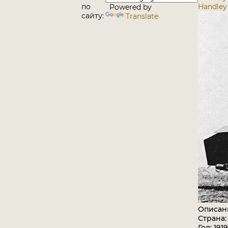
по
Handley 
Powered by
сайту:
Translate
Описан
Страна
Год: 1919