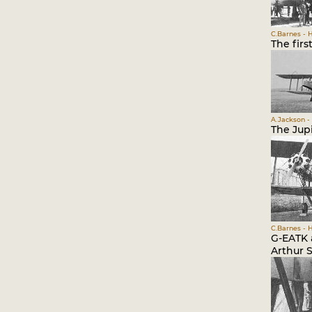
C.Barnes - 
The firs
A.Jackson - 
The Jupi
C.Barnes - 
G-EATK a
Arthur S