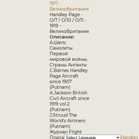
1917 -
Великобритания
Handley Page -
O/7 / O/10 / O/11 -
1919 -
Великобритания
Описание:
А.Шепс
Самолеты
Первой
мировой войны.
Страны Антанты
C.Barnes Handley
Page Aircraft
since 1907
(Putnam)
A.Jackson British
Civil Aircraft since
1919 vol.2
(Putnam)
J.Stroud The
World's Airliners
(Putnam)
Журнал Flight
Поиск
Handley 