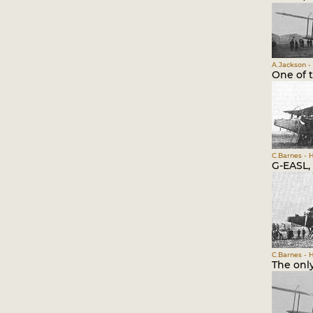
A.Jackson - 
One of 
C.Barnes - 
G-EASL, 
C.Barnes - 
The onl