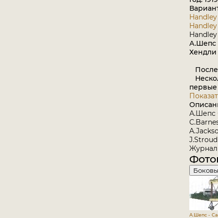
Вариан
Handley 
Handley 
Handley 
А.Шепс
Хендли П
После 
Нескол
первые 
Показат
Описан
А.Шепс
C.Barnes
A.Jackso
J.Stroud
Журнал 
Фото
Боковы
А.Шепс - С