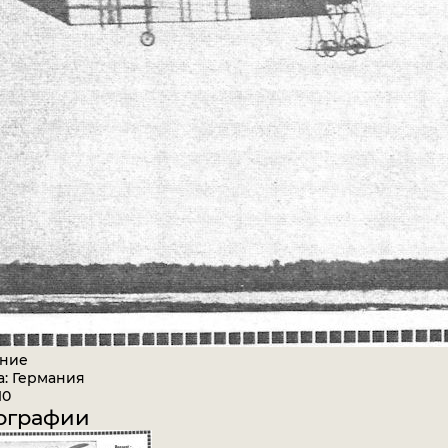
ние
а: Германия
10
ографии