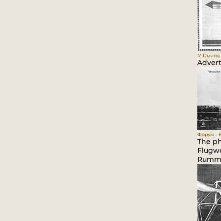
M.Dusing 
Advert
Форум - B
The ph
Flugwo
Rummel