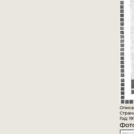
Описа
Стран
Год: 19
Фот