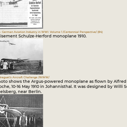
- German Aviation Industry in WWI. Volume 1 /Centennial Perspective/ (84)
isement Schulze-Herford monoplane 1910.
reguet's Aircraft Challenge /WWW/
oto shows the Argus-powered monoplane as flown by Alfred B
che, 10-16 May 1910 in Johannisthal. It was designed by Willi S
sberg, near Berlin.