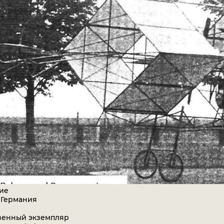
ие
 Германия
венный экземпляр