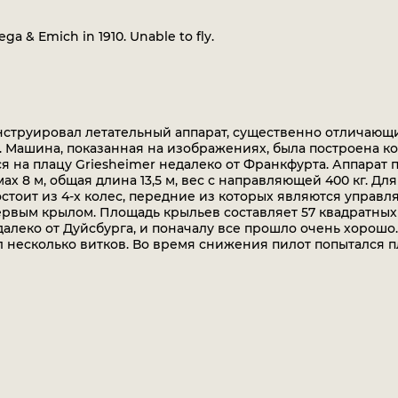
ga & Emich in 1910. Unable to fly.
онструировал летательный аппарат, существенно отличающи
Машина, показанная на изображениях, была построена к
я на плацу Griesheimer недалеко от Франкфурта. Аппарат 
х 8 м, общая длина 13,5 м, вес с направляющей 400 кг. Дл
остоит из 4-х колес, передние из которых являются управ
рвым крылом. Площадь крыльев составляет 57 квадратных
алеко от Дуйсбурга, и поначалу все прошло очень хорошо.
л несколько витков. Во время снижения пилот попытался п