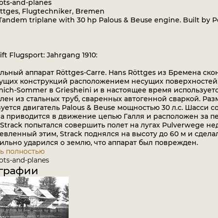
lots-and-planes
ttges, Flugtechniker, Bremen
 Tandem triplane with 30 hp Palous & Beuse engine. Built by Pe
ift Flugsport: Jahrgang 1910:
ьный аппарат Röttges-Carre. Hans Röttges из Бремена ск
ущих конструкций расположением несущих поверхностей. 
ich-Sommer в Griesheini и в настоящее время используетс
лен из стальных труб, сваренных автогенной сваркой. Разма
уется двигатель Palous & Beuse мощностью 30 л.с. Шасси с
 приводится в движение цепью Галля и расположен за пе
track попытался совершить полет на лугах Pulverwege нед
вленный этим, Strack поднялся на высоту до 60 м и сдела
сильно ударился о землю, что аппарат был поврежден.
ь полностью
ots-and-planes
графии