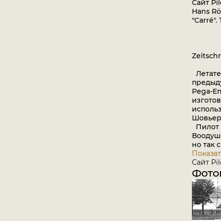
Сайт Pi
Hans Rö
"Carré".
Zeitschr
Летател
предыд
Pega-Em
изготов
использ
Шовьера
Пилот S
Воодуше
но так 
Показат
Сайт Pil
Фото