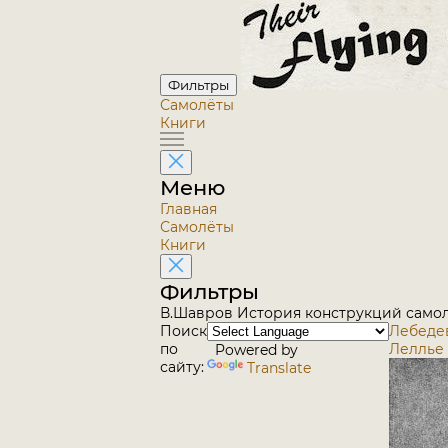
Фильтры
Самолёты
Книги
Меню
Главная
Самолёты
Книги
Фильтры
В.Шавров История конструкций самоле
Поиск
Лебедев 
по
Леллье 
Powered by
сайту:
Translate