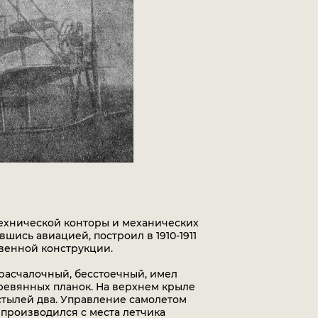
 технической конторы и механических
шись авиацией, построил в 1910-1911
твенной конструкции.
 расчалочный, бесстоечный, имел
деревянных планок. На верхнем крыле
стылей два. Управление самолетом
 производился с места летчика