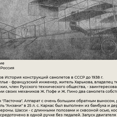
ие
 Россия
в История конструкций самолетов в СССР до 1938 г.
еллье - французский инженер, житель Харькова, владелец
ких, член Русского технического общества, - заинтересовав
ами своих механиков Ж. Пофе и Ж. Пино два самолета собс
 "Ласточка". Аппарат с очень большим обратным выносом,
ль "Анзани" в 25 л. с. Каркас был выполнен из бамбука и 
ероны. Шасси - с длинными полозами и сквозной осью, ко
средоточено в одной ручке без педалей. Запуск двигателя