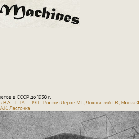
тов в СССР до 1938 г.
В.А. - ПТА-1 - 1911 - Россия
Лерхе М.Г., Янковский Г.В., Моска Ф
А.К. Ласточка