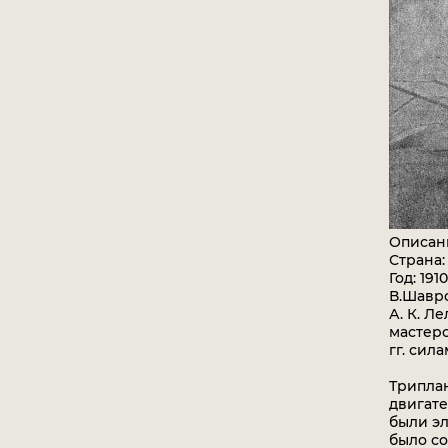
Описан
Страна:
Год: 1910
В.Шавро
А. К. Л
мастерс
гг. сил
Триплан
двигате
были эл
было со