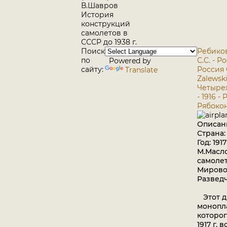
В.Шавров
История
конструкций
самолетов в
СССР до 1938 г.
Поиск
Ребиков
по
С.С. - Ро
Powered by
сайту:
Россия
Translate
Zalewski
Четырех
- 1916 -
Рябокон
Описан
Страна:
Год: 1917
М.Масл
самоле
Мирово
Разведч
Этот д
монопла
которо
1917 г.