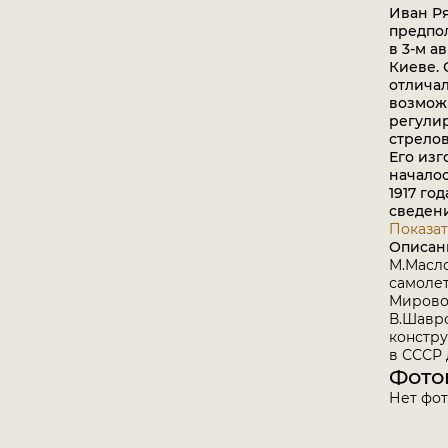
Иван Ря
предпол
в 3-м а
Киеве. 
отлича
возмож
регули
стрелов
Его из
начало
1917 го
сведени
Показат
Описан
М.Масл
самоле
Мирово
В.Шавр
констр
в СССР д
Фото
Нет фо