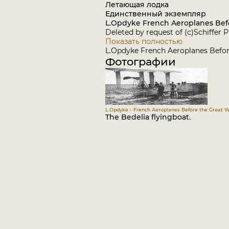
Летающая лодка
Единственный экземпляр
L.Opdyke French Aeroplanes Befo
Deleted by request of (c)Schiffer 
Показать полностью
L.Opdyke French Aeroplanes Before
Фотографии
L.Opdyke - French Aeroplanes Before the Great Wa
The Bedelia flyingboat.