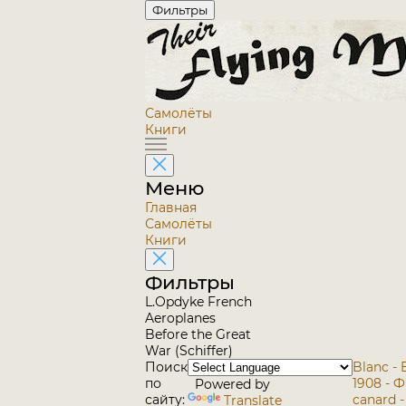
Фильтры
Самолёты
Книги
Меню
Главная
Самолёты
Книги
Фильтры
L.Opdyke French
Aeroplanes
Before the Great
War (Schiffer)
Поиск
Blanc - 
по
1908 - 
Powered by
сайту:
canard -
Translate