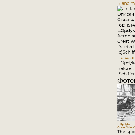
Blanc m
Описан
Страна
Год: 1914
L.Opdyk
Aeropla
Great Wa
Deleted 
(c)Schif
Показат
L.Opdyk
Before 
(Schiffer
Фото
L.Opdyke - 
Great War /S
The spo