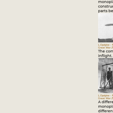
monopl
constru
parts be
L.Opdyke - 
Great War /S
The com
inflight.
L.Opdyke - 
Great War /S
A differ
monopla
differe