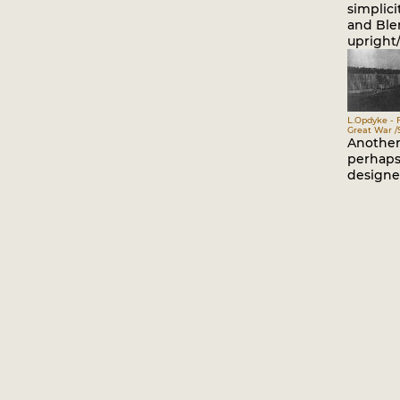
simplici
and Bler
upright/
L.Opdyke - 
Great War /S
Another
perhaps 
designer