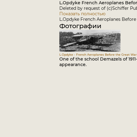
L.Opdyke French Aeroplanes Before
Deleted by request of (c)Schiffer Pu
Показать полностью
L.Opdyke French Aeroplanes Before 
Фотографии
L.Opdyke - French Aeroplanes Before the Great War /
One of the school Demazels of 1911
appearance.