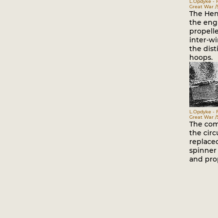
L.Opdyke - 
Great War /S
The Hen
the eng
propell
inter-w
the disti
hoops.
L.Opdyke - 
Great War /S
The com
the circ
replaced
spinner
and prop