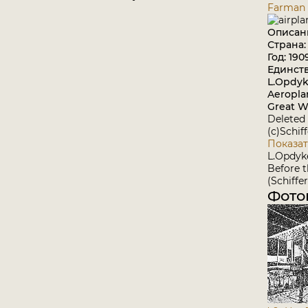
Farman 
Описан
Страна
Год: 190
Единст
L.Opdyk
Aeropla
Great Wa
Deleted 
(c)Schif
Показат
L.Opdyk
Before 
(Schiffer
Фото