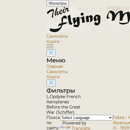
Фильтры
Самолёты
Книги
Меню
Главная
Самолёты
Книги
Фильтры
L.Opdyke French
Aeroplanes
Before the Great
War (Schiffer)
Поиск
Fabre - 
по
Франци
Powered by
сайту:
III - 19
Translate