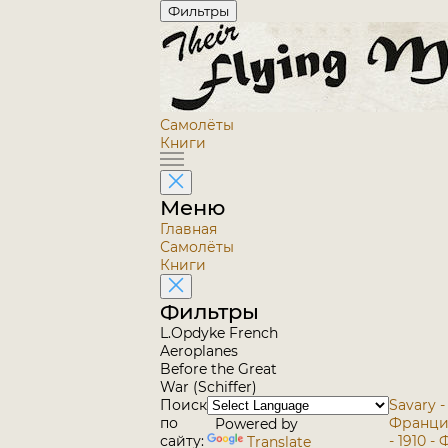
Фильтры
Самолёты
Книги
Меню
Главная
Самолёты
Книги
Фильтры
L.Opdyke French
Aeroplanes
Before the Great
War (Schiffer)
Поиск
Savary - 
по
Франци
Powered by
сайту:
- 1910 -
Translate