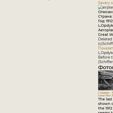
Savary 
Описан
Страна
Год: 1912
L.Opdyk
Aeropla
Great Wa
Deleted 
(c)Schif
Показат
L.Opdyk
Before 
(Schiffer
Фото
L.Opdyke - 
Great War /S
The last
shown o
the 1912
seems t