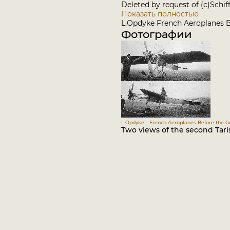
Deleted by request of (c)Schif
Показать полностью
L.Opdyke French Aeroplanes Be
Фотографии
L.Opdyke - French Aeroplanes Before the Gr
Two views of the second Taris,