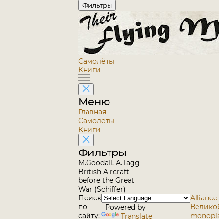
Фильтры
Самолёты
Книги
Меню
Главная
Самолёты
Книги
Фильтры
M.Goodall, A.Tagg
British Aircraft
before the Great
War (Schiffer)
Поиск
Alliance 
по
Велико
Powered by
сайту:
monoplan
Translate