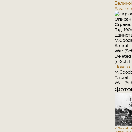
Велико
Alvarez
Описан
Страна
Год: 190
Единст
M.Goodal
Aircraft
War (Sch
Deleted 
(c)Schif
Показат
M.Goodal
Aircraft
War (Sch
Фото
M.Goodall, A
before the G