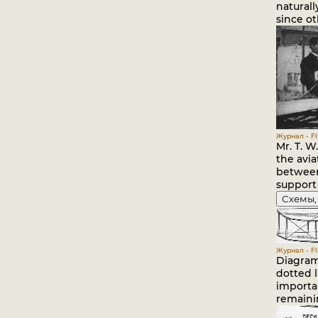
naturall
since ot
Журнал - Fli
Mr. T. W
the avi
between 
support 
Схемы,
Журнал - Fli
Diagram
dotted l
importa
remainin