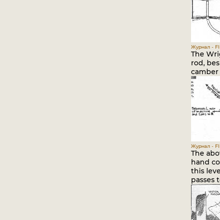
Журнал - Fli
The Wri
rod, bes
camber 
Журнал - Fli
The abov
hand co
this lev
passes t