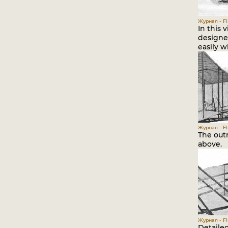
Журнал - Fli
In this 
designe
easily 
Журнал - Fli
The outr
above.
Журнал - Fli
Detailed