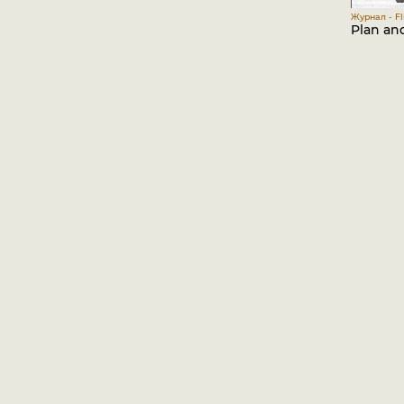
Журнал - Fli
Plan and