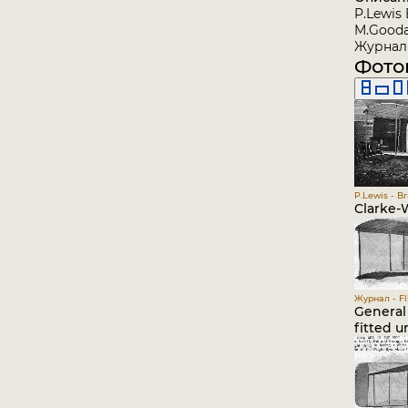
P.Lewis 
M.Goodal
Журнал 
Фото
P.Lewis - Br
Clarke-W
Журнал - Fli
General 
fitted u