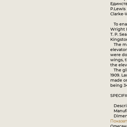
Единст
P.Lewis 
Clarke-
To enabl
Wright 
T. P. Se
Kingsto
The mac
elevator
were dou
wings, t
the elev
The gli
1909. L
made on
being 34
SPECIF
Descript
Manufact
Dimensio
Показат
Описан