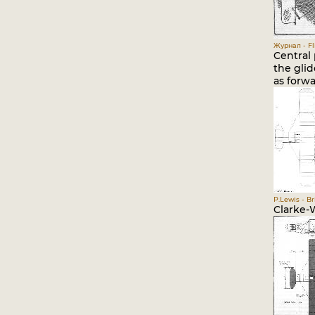
Журнал - Fli
Central 
the glid
as forw
P.Lewis - Br
Clarke-