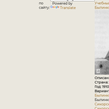
по
Учебный
Powered by
сайту:
Былинки
Translate
Описан
Страна:
Год: 1910
Вариан
Былинки
Былинки
Сикорски
Сикорски