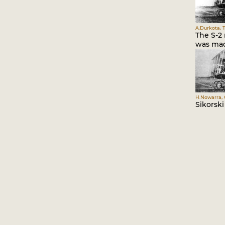
A.Durkota, T
The S-2 
was made
H.Nowarra, G
Sikorski