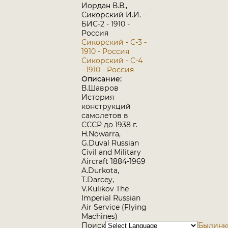
Иордан В.В.,
Сикорский И.И. -
БИС-2 - 1910 -
Россия
Сикорский - С-3 -
1910 - Россия
Сикорский - С-4
- 1910 - Россия
Описание:
В.Шавров
История
конструкций
самолетов в
СССР до 1938 г.
H.Nowarra,
G.Duval Russian
Civil and Military
Aircraft 1884-1969
A.Durkota,
T.Darcey,
V.Kulikov The
Imperial Russian
Air Service (Flying
Machines)
Поиск
Былинки