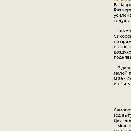
В.Шавро
Размер
усилена
тянущим
Самолет
Сикорск
по прям
выполн
воздухо
поднявш
В дальн
малой п
м за 42
и при м
Самоле
Год выпу
Двигате
Мощнос