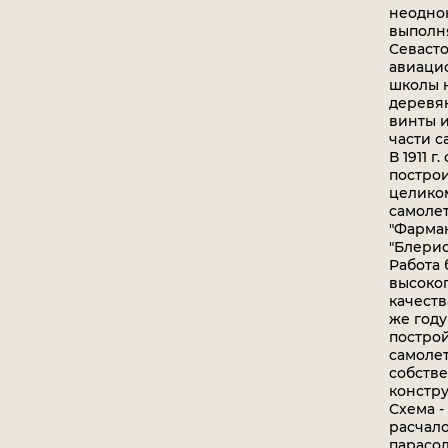
неодно
выполн
Севаст
авиаци
школы 
деревя
винты и
части с
В 1911 г.
постро
целико
самолет
"Фарман
"Блерио-
Работа 
высоко
качеств
же году
постро
самоле
собств
констру
Схема -
расчал
парасол