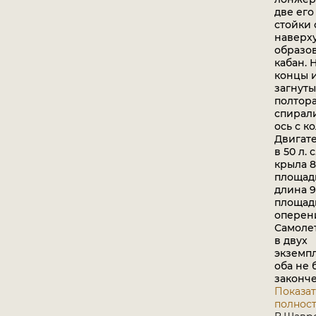
две ег
стойки
наверх
образо
кабан.
концы 
загнуты
полтора
спирал
ось с к
Двигате
в 50 л. 
крыла 8,
площадь
длина 9,
площад
оперени
Самоле
в двух
экземп
оба не 
законч
Показат
полнос