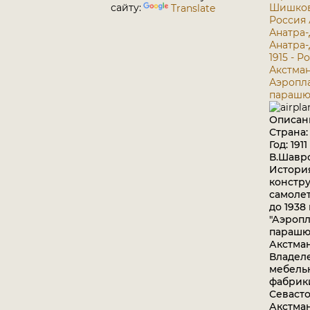
сайту:
Шишкова
Translate
Россия
Анатра-
Анатра-
1915 - Р
Акстман
Аэропл
парашю
Описан
Страна:
Год: 1911
В.Шавр
Истори
констр
самоле
до 1938 
"Аэропл
парашю
Акстман
Владел
мебель
фабрик
Севасто
Акстма