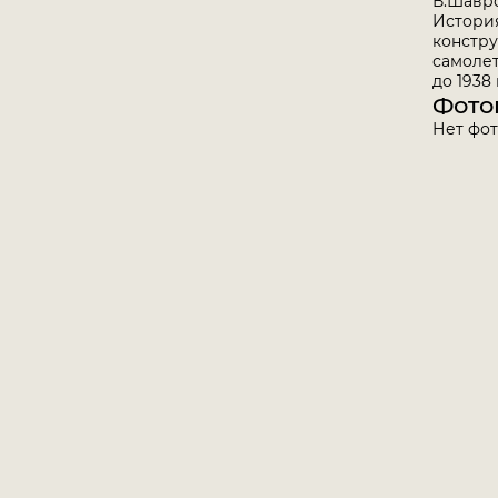
В.Шавр
Истори
констр
самоле
до 1938 
Фото
Нет фо