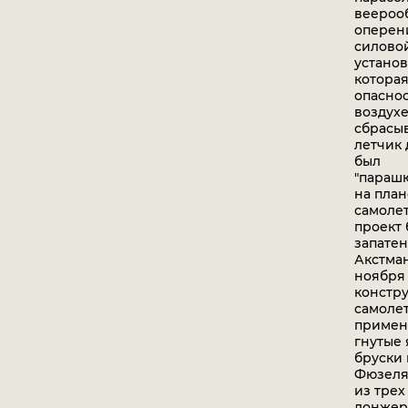
веероо
оперен
силово
установ
которая
опаснос
воздухе
сбрасыв
летчик
был
"параш
на пла
самолет
проект
запатен
Акстман
ноября 1
констр
самоле
примен
гнутые
бруски 
Фюзеля
из трех
лонжер