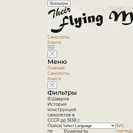
Фильтры
Самолёты
Книги
Меню
Главная
Самолёты
Книги
Фильтры
В.Шавров
История
конструкций
самолетов в
СССР до 1938 г.
Поиск
АИС -
по
торпед
Powered by