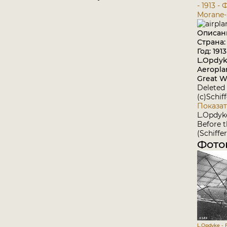
- 1913 -
Morane-
Описан
Страна
Год: 1913
L.Opdyk
Aeropla
Great Wa
Deleted 
(c)Schif
Показат
L.Opdyk
Before 
(Schiffer
Фото
L.Opdyke - 