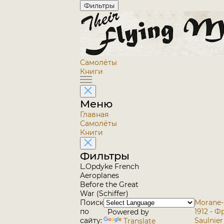
Фильтры
Самолёты
Книги
Меню
Главная
Самолёты
Книги
Фильтры
L.Opdyke French
Aeroplanes
Before the Great
War (Schiffer)
Поиск
Morane-S
по
1912 - 
Powered by
сайту:
Saulnie
Translate