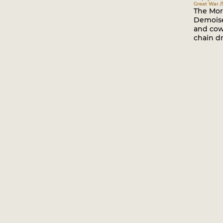
Great War /S
The Mor
Demoisel
and co
chain dr