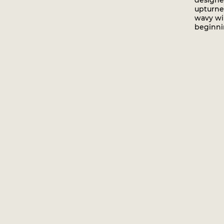
designe
upturne
wavy wi
beginni