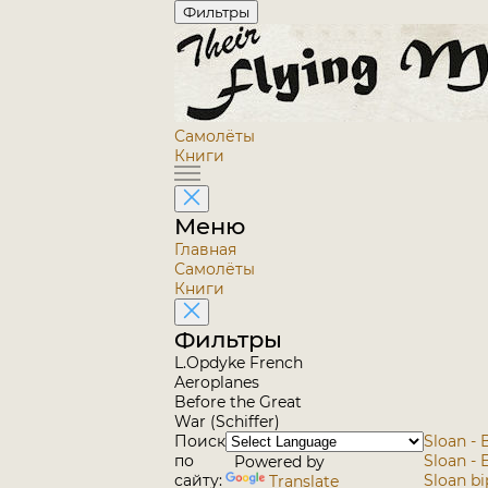
Фильтры
Самолёты
Книги
Меню
Главная
Самолёты
Книги
Фильтры
L.Opdyke French
Aeroplanes
Before the Great
War (Schiffer)
Поиск
Sloan - 
по
Sloan - 
Powered by
сайту:
Sloan bi
Translate