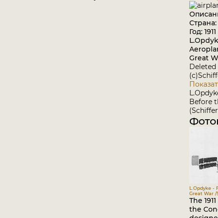
Описан
Страна
Год: 1911
L.Opdyk
Aeropla
Great Wa
Deleted 
(c)Schif
Показат
L.Opdyk
Before 
(Schiffer
Фото
L.Opdyke - 
Great War /S
The 1911
the Conc