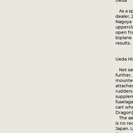
Ueda
As a sp
dealer, 
Nagoya 
uppercla
open fr
biplane
results.
Ueda Hi
Not sati
further
mounted 
attache
rudders
supplem
fuselage
cart wh
Dragon)
The aer
is no re
Japan. U