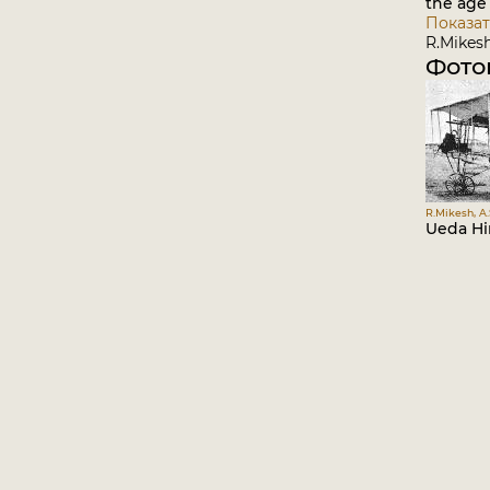
the age 
Показат
R.Mikesh
Фото
R.Mikesh, A.
Ueda Hi