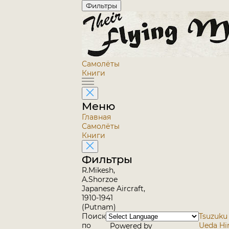
Фильтры
Самолёты
Книги
Меню
Главная
Самолёты
Книги
Фильтры
R.Mikesh,
A.Shorzoe
Japanese Aircraft,
1910-1941
(Putnam)
Поиск
Tsuzuku 
по
Ueda Hi
Powered by