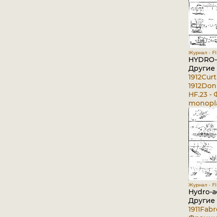
Журнал - Fli
HYDRO-A
Другие
1912
Curt
1912
Donn
HF.23 - 
monopla
Журнал - Fli
Hydro-ae
Другие
1911
Fabr