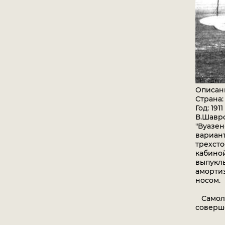
Описан
Страна
Год: 1911
В.Шавро
"Вуазен
вариант
трехсто
кабиной
выпуклы
амортиз
носом.
Самолет
соверш