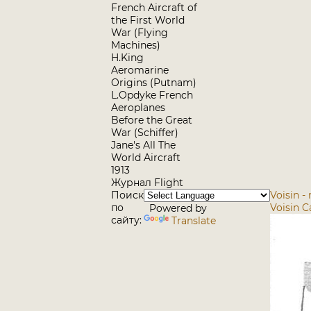
French Aircraft of
the First World
War (Flying
Machines)
H.King
Aeromarine
Origins (Putnam)
L.Opdyke French
Aeroplanes
Before the Great
War (Schiffer)
Jane's All The
World Aircraft
1913
Журнал Flight
Поиск
Voisin -
по
Voisin 
Powered by
сайту:
Translate