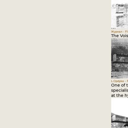
Журнал - Fli
The Vois
L.Opdyke - 
One of t
speciali
at the 