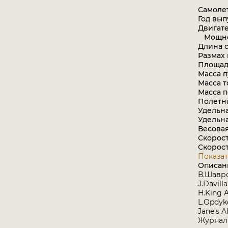
Самолет
Год выпу
Двигате
Мощност
Длина с
Размах 
Площадь
Масса пу
Масса т
Масса п
Полетна
Удельна
Удельна
Весовая
Скорост
Скорост
Показат
Описан
В.Шавро
J.Davill
H.King 
L.Opdyke
Jane's A
Журнал 