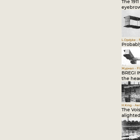
The 1911
eyebrow
L.Opdyke - 
Probably
Журнал - Fli
BREGI I
the head
H.King - Ae
The Vois
alighted