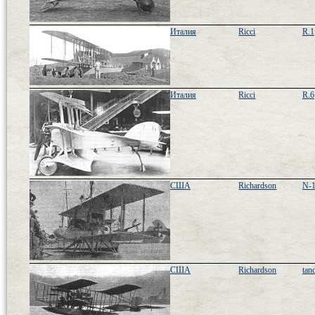
Италия
Ricci
R.1
Италия
Ricci
R.6
США
Richardson
N-
США
Richardson
tan