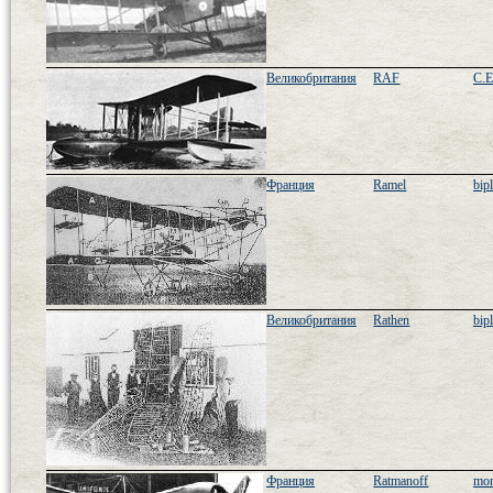
Великобритания
RAF
C.E
Франция
Ramel
bip
Великобритания
Rathen
bip
Франция
Ratmanoff
mon