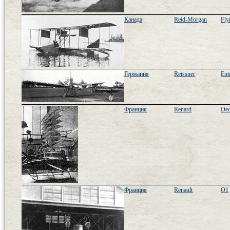
Канада
Reid-Morgan
Fly
Германия
Reissner
Ent
Франция
Renard
Dec
Франция
Renault
O1