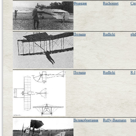
Франция
Ruchonnet
Cig
Польша
Rudlicki
gli
Польша
Rudlicki
R-I
Великобритания
Ruffy-Baumann
bip