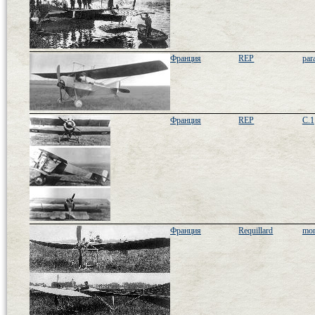
Франция
REP
par
Франция
REP
C.1
Франция
Requillard
mon