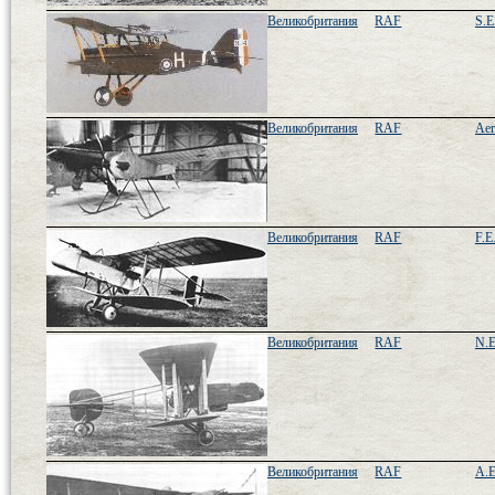
Великобритания
RAF
S.E
Великобритания
RAF
Aer
Великобритания
RAF
F.E
Великобритания
RAF
N.E
Великобритания
RAF
A.E