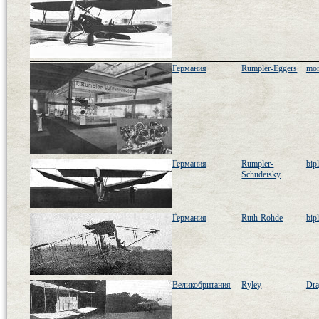
Германия
Rumpler-Eggers
mon
Германия
Rumpler-
bip
Schudeisky
Германия
Ruth-Rohde
bip
Великобритания
Ryley
Dra