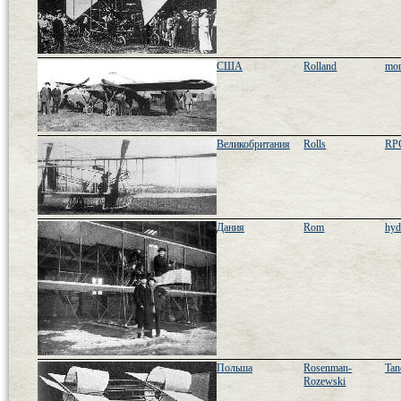
США
Rolland
mon
Великобритания
Rolls
RPG
Дания
Rom
hyd
Польша
Rosenman-
Tan
Rozewski