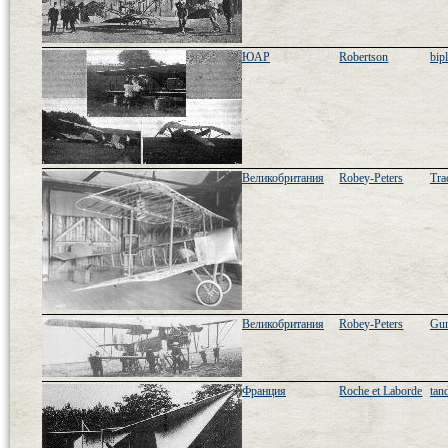
ЮАР
Robertson
bip
Великобритания
Robey-Peters
Tra
Великобритания
Robey-Peters
Gun
Франция
Roche et Laborde
tan