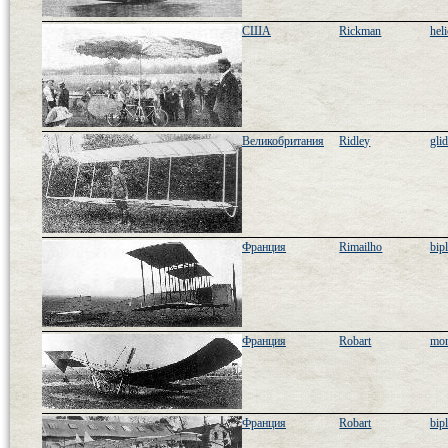
США
Rickman
hel
Великобритания
Ridley
glid
Франция
Rimailho
bip
Франция
Robart
mon
Франция
Robart
bip