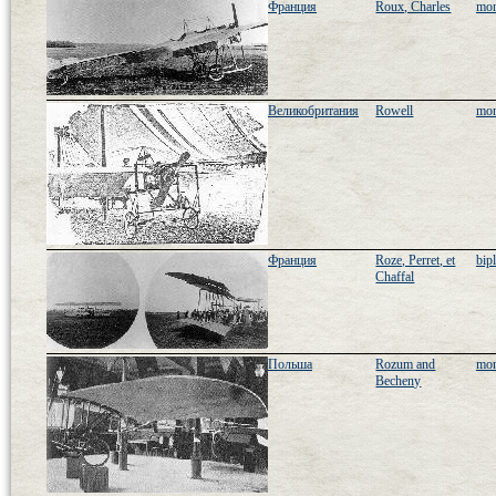
Франция
Roux, Charles
mon
Великобритания
Rowell
mon
Франция
Roze, Perret, et
bip
Chaffal
Польша
Rozum and
mon
Becheny