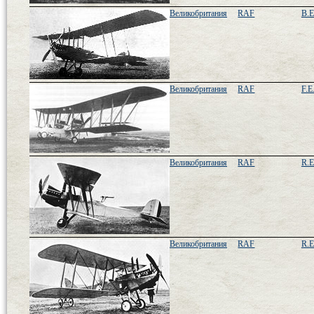
Великобритания
RAF
B.E
Великобритания
RAF
F.E
Великобритания
RAF
R.E
Великобритания
RAF
R.E