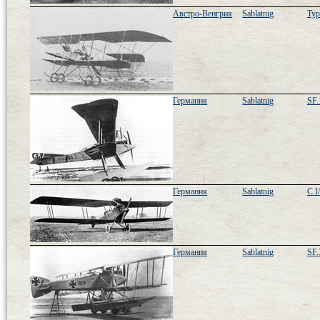
Австро-Венгрия
Sablatnig
Typ
Германия
Sablatnig
SF.
Германия
Sablatnig
C.I/
Германия
Sablatnig
SF.