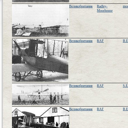
Великобритания
Radley-
mon
Moorhouse
Великобритания
RAF
B.E
Великобритания
RAF
S.E
Великобритания
RAF
B.E