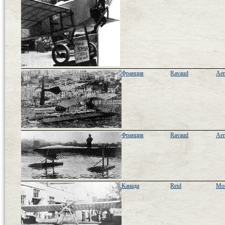
Франция
Ravaud
Aer
Франция
Ravaud
Aer
Канада
Reid
Mon