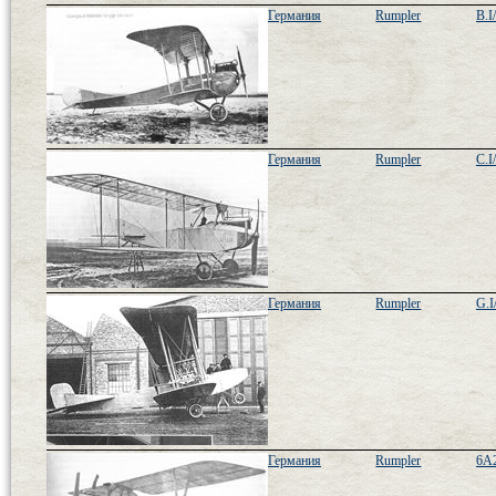
Германия
Rumpler
B.I
Германия
Rumpler
C.I
Германия
Rumpler
G.I
Германия
Rumpler
6A