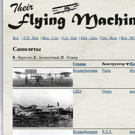
Все
|
A.D - Baz
|
Bea - Cen
|
Cer - Eas
|
Edg - Gou
|
Gra - Kon
|
Kor - M
Самолеты
В
- Вертолет;
Б
- Беспилотный;
П
- Планер.
Страна
Конструктор
На
Великобритания
Pupin
Mot
США
Queen
mon
Великобритания
R.A.S.
mon