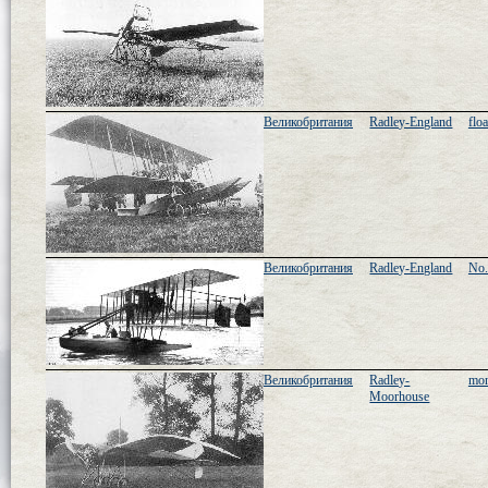
Великобритания
Radley-England
flo
Великобритания
Radley-England
No.
Великобритания
Radley-
mon
Moorhouse