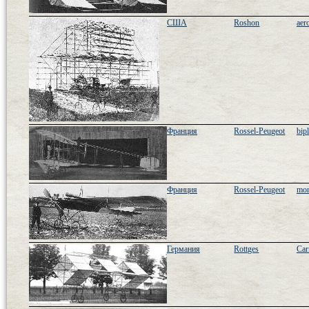
США
Roshon
aer
Франция
Rossel-Peugeot
bip
Франция
Rossel-Peugeot
mon
Германия
Rottges
Car