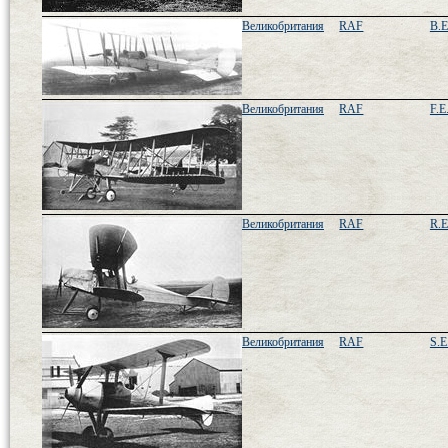
Великобритания
RAF
B.E
Великобритания
RAF
F.E
Великобритания
RAF
R.E
Великобритания
RAF
S.E