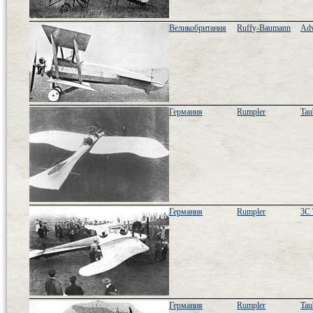
Великобритания
Ruffy-Baumann
Adv
Германия
Rumpler
Tau
Германия
Rumpler
3C 
Германия
Rumpler
Tau