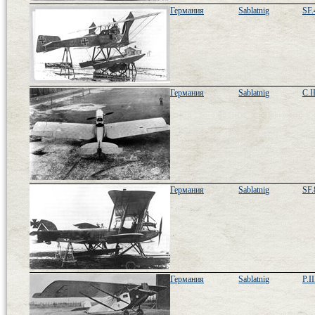
Германия
Sablatnig
SF.
Германия
Sablatnig
C.I
Германия
Sablatnig
SF.
Германия
Sablatnig
P.II