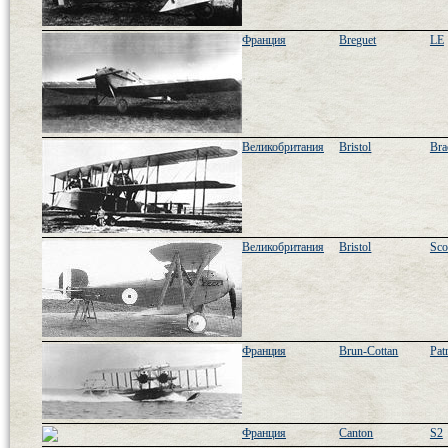
Франция
Breguet
LE
Великобритания
Bristol
Bra
Великобритания
Bristol
Sco
Франция
Brun-Cottan
Pat
Франция
Canton
S2