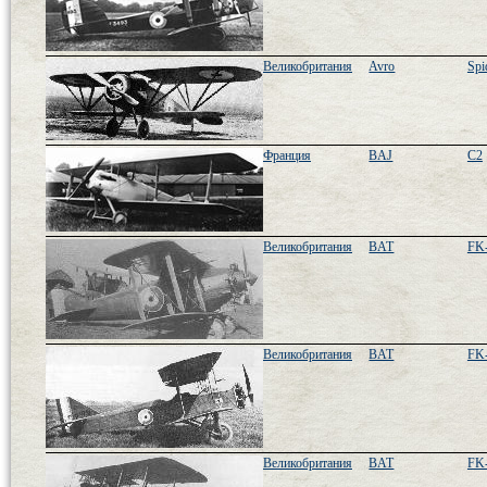
Великобритания
Avro
Spi
Франция
BAJ
C2
Великобритания
BAT
FK-
Великобритания
BAT
FK-
Великобритания
BAT
FK-