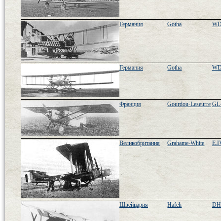
Германия
Gotha
WD
Германия
Gotha
WD
Франция
Gourdou-Leseurre
GL-
Великобритания
Grahame-White
E.I
Швейцария
Hafeli
DH