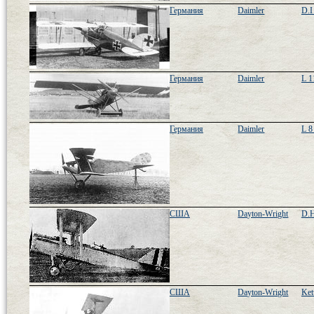
Германия
Daimler
D.I 
Германия
Daimler
L 1
Германия
Daimler
L 8
США
Dayton-Wright
D.H
США
Dayton-Wright
Ket