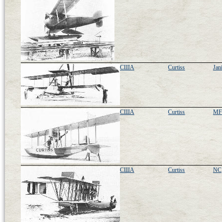
США
Curtiss
Jan
США
Curtiss
MF
США
Curtiss
NC