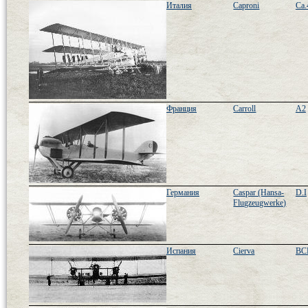
Италия
Caproni
Ca.
Франция
Carroll
A2
Германия
Caspar (Hansa-
D.I
Flugzeugwerke)
Испания
Cierva
BCD