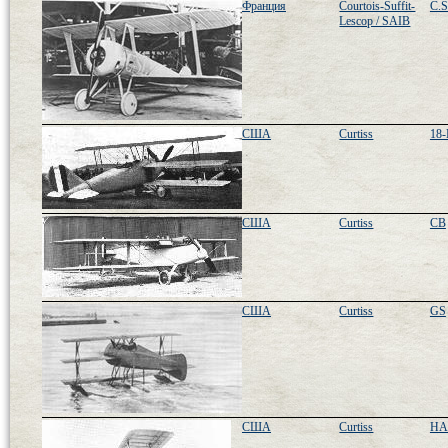
Франция
Courtois-Suffit-
C.S
Lescop / SAIB
США
Curtiss
18-
США
Curtiss
CB
США
Curtiss
GS
США
Curtiss
HA 