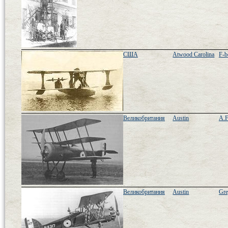
США
Atwood Carolina
F-b
Великобритания
Austin
A.F
Великобритания
Austin
Gre