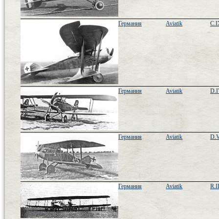
Германия
Aviatik
C.I
Германия
Aviatik
D.I
Германия
Aviatik
D.V
Германия
Aviatik
R.I