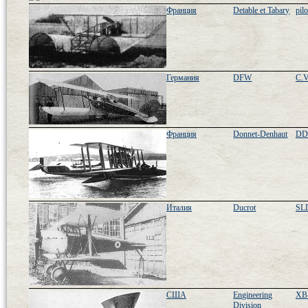
Франция
Detable et Tabary
pil
Германия
DFW
C.V
Франция
Donnet-Denhaut
DD
Италия
Ducrot
SL
США
Engineering
XB
Division