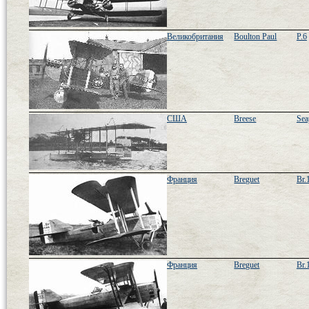
Великобритания
Boulton Paul
P.6
США
Breese
Sea
Франция
Breguet
Br.
Франция
Breguet
Br.