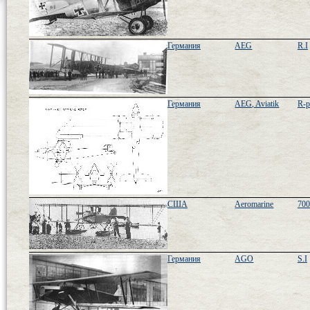
Германия
AEG
R.I
Германия
AEG, Aviatik
R-p
США
Aeromarine
700
Германия
AGO
S.I