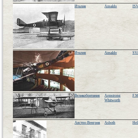
Италия
Ansaldo
IS
Италия
Ansaldo
SVA
Великобритания
Armstrong
F.M
Whitworth
Австро-Венгрия
Asboth
Hel