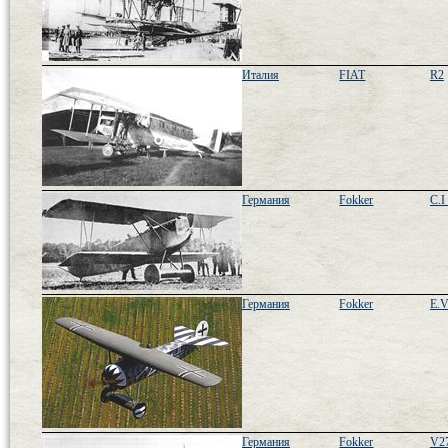
Италия
FIAT
R2
Германия
Fokker
C.I 
Германия
Fokker
E.V
Германия
Fokker
V2