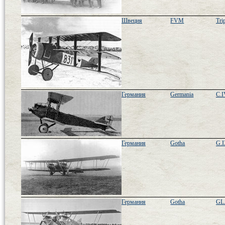
Швеция
FVM
Tri
Германия
Germania
C.I
Германия
Gotha
G.I
Германия
Gotha
GL.