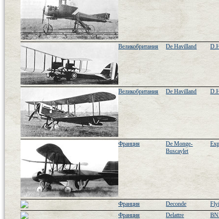
Великобритания
De Havilland
D.H
Великобритания
De Havilland
D.
Франция
De Monge-
Exp
Buscaylet
Франция
Deconde
Fly
Франция
Delattre
BN