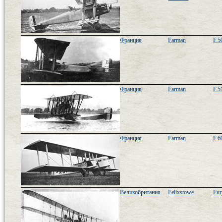
Франция
Farman
F.5
Франция
Farman
F.5
Франция
Farman
F.6
Великобритания
Felixstowe
Fur