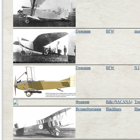
Германия
BFW
mon
Германия
BFW
N.I
Франция
Bille (SACANA)
Tri
Великобритания
Blackburn
Bla