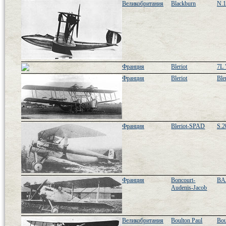
Великобритания
Blackburn
N.
Франция
Bleriot
7L 
Франция
Bleriot
Ble
Франция
Bleriot-SPAD
S.2
Франция
Boncourt-
BAJ
Audenis-Jacob
Великобритания
Boulton Paul
Bou