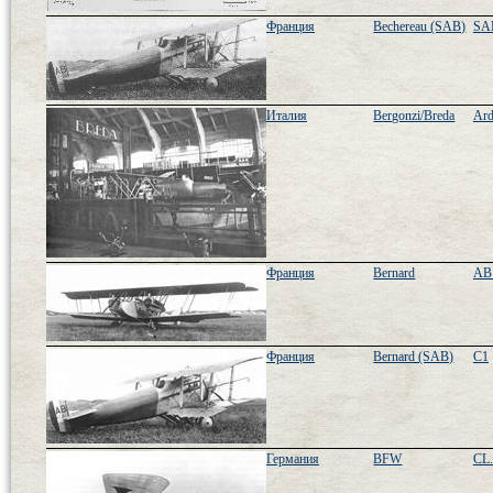
Франция
Bechereau (SAB)
SA
Италия
Bergonzi/Breda
Ard
Франция
Bernard
AB
Франция
Bernard (SAB)
C1
Германия
BFW
CL.