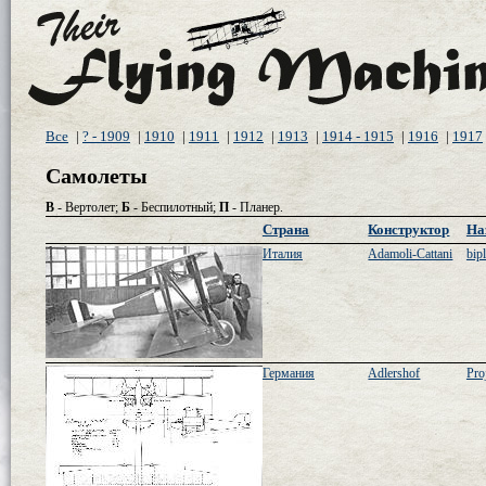
Все
|
? - 1909
|
1910
|
1911
|
1912
|
1913
|
1914 - 1915
|
1916
|
1917
Самолеты
В
- Вертолет;
Б
- Беспилотный;
П
- Планер.
Страна
Конструктор
На
Италия
Adamoli-Cattani
bip
Германия
Adlershof
Pro