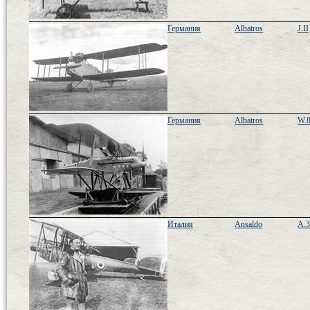
Германия
Albatros
J.II
Германия
Albatros
W.
Италия
Ansaldo
A.3